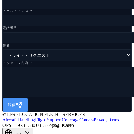
メールアドレス *
電話番号
件名
メッセージ内容 *
送信
© LFS · LOCATION FLIGHT SERVICES
Aircraft Handling
Flight Support
Coverage
Careers
Privacy
Terms
OPS · +973 1330 0313 · ops@lfs.aero