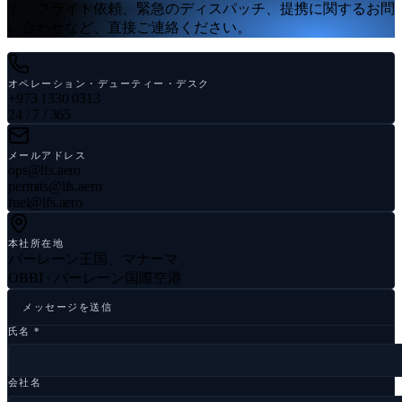
す。フライト依頼、緊急のディスパッチ、提携に関するお問
い合わせなど、直接ご連絡ください。
オペレーション・デューティー・デスク
+973 1330 0313
24 / 7 / 365
メールアドレス
ops@lfs.aero
permits@lfs.aero
fuel@lfs.aero
本社所在地
バーレーン王国、マナーマ
OBBI · バーレーン国際空港
メッセージを送信
氏名 *
会社名