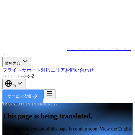
オペレーション・コントロール・セン
ター
業務内容
フライトサポート
対応エリア
お問い合わせ
--:--:--Z
OPS LIVE
JA
サービス依頼
TRANSLATION IN PROGRESS
This page is being translated.
The translated version of this page is coming soon. View the English
version below.