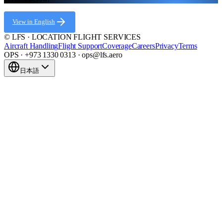
View in English
© LFS · LOCATION FLIGHT SERVICES
Aircraft Handling
Flight Support
Coverage
Careers
Privacy
Terms
OPS · +973 1330 0313 · ops@lfs.aero
日本語