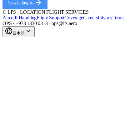
View in English
© LFS · LOCATION FLIGHT SERVICES
Aircraft Handling
Flight Support
Coverage
Careers
Privacy
Terms
OPS · +973 1330 0313 · ops@lfs.aero
日本語