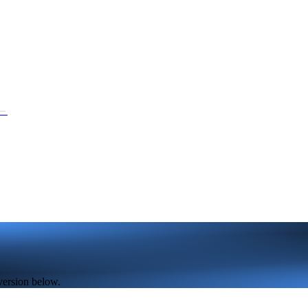
ー
version below.