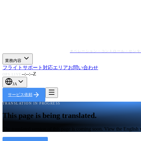
オペレーション・コントロール・センタ
業務内容
フライトサポート
対応エリア
お問い合わせ
--:--:--Z
OPS LIVE
JA
サービス依頼
TRANSLATION IN PROGRESS
This page is being translated.
The translated version of this page is coming soon. View the English 